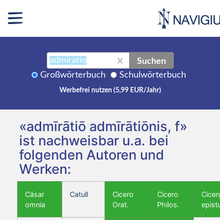
Suchen
X
Großwörterbuch
Schulwörterbuch
Werbefrei nutzen (5,99 EUR/Jahr)
«admīrātiō admīrātiōnis, f»
ist nachweisbar u.a. bei
folgenden Autoren und
Werken:
Cäsar
Catull
Cicero
Cicero
Cicer
omnia
Orat.
Philos.
epist