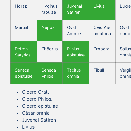
Horaz
Hyginus
Juvenal
Livius
Lukre
fabulae
Satiren
Martial
Nepos
Ovid
Ovid Ars
Ovid
Amores
amatoria
omni
Petron
Phädrus
Plinius
Properz
Sallus
Satyrica
epistulae
omni
Seneca
Seneca
Tacitus
Tibull
Vergil
epistulae
Philos.
omnia
omni
Cicero Orat.
Cicero Philos.
Cicero epistulae
Cäsar omnia
Juvenal Satiren
Livius