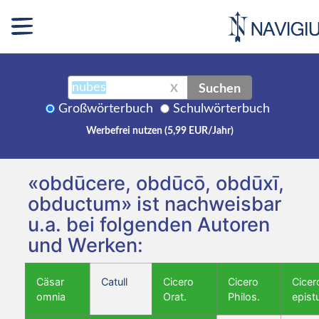
Suchen
X
Großwörterbuch
Schulwörterbuch
Werbefrei nutzen (5,99 EUR/Jahr)
«obdūcere, obdūcō, obdūxī,
obductum» ist nachweisbar
u.a. bei folgenden Autoren
und Werken:
Cäsar
Catull
Cicero
Cicero
Cicer
omnia
Orat.
Philos.
epist