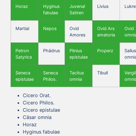
Horaz
Hyginus
Juvenal
Livius
Lukre
fabulae
Satiren
Martial
Nepos
Ovid
Ovid Ars
Ovid
Amores
amatoria
omni
Petron
Phädrus
Plinius
Properz
Sallus
Satyrica
epistulae
omni
Seneca
Seneca
Tacitus
Tibull
Vergil
epistulae
Philos.
omnia
omni
Cicero Orat.
Cicero Philos.
Cicero epistulae
Cäsar omnia
Horaz
Hyginus fabulae