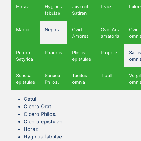
Horaz
Hyginus
Juvenal
Livius
Lukre
fabulae
Satiren
Martial
Nepos
Ovid
Ovid Ars
Ovid
Amores
amatoria
omni
Petron
Phädrus
Plinius
Properz
Sallus
Satyrica
epistulae
omni
Seneca
Seneca
Tacitus
Tibull
Vergil
epistulae
Philos.
omnia
omni
Catull
Cicero Orat.
Cicero Philos.
Cicero epistulae
Horaz
Hyginus fabulae