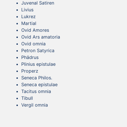
Juvenal Satiren
Livius
Lukrez
Martial
Ovid Amores
Ovid Ars amatoria
Ovid omnia
Petron Satyrica
Phädrus
Plinius epistulae
Properz
Seneca Philos.
Seneca epistulae
Tacitus omnia
Tibull
Vergil omnia