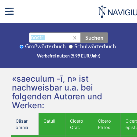
Suchen
X
Großwörterbuch
Schulwörterbuch
Werbefrei nutzen (5,99 EUR/Jahr)
«saeculum -ī, n» ist
nachweisbar u.a. bei
folgenden Autoren und
Werken:
Cäsar
Catull
Cicero
Cicero
Cicer
omnia
Orat.
Philos.
epist