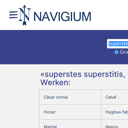
Gro
«superstes superstitis,
Werken:
Cäsar omnia
Catull
Horaz
Hyginus fa
Martial
Nepos