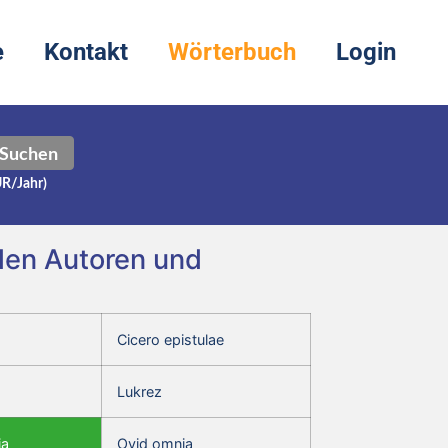
e
Kontakt
Wörterbuch
Login
Suchen
UR/Jahr)
nden Autoren und
Cicero epistulae
Lukrez
ia
Ovid omnia