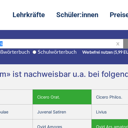
Lehrkräfte
Schüler:innen
Preis
X
ßwörterbuch
Schulwörterbuch
Werbefrei nutzen (5,99 E
 m» ist nachweisbar u.a. bei folge
Cicero Orat.
Cicero Philos.
bulae
Juvenal Satiren
Livius
Ovid Amores
Ovid Ars amator