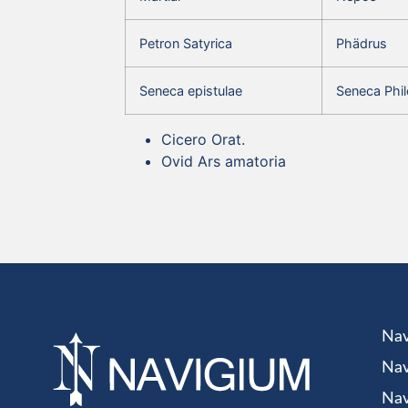
Petron Satyrica
Phädrus
Seneca epistulae
Seneca Phil
Cicero Orat.
Ovid Ars amatoria
Nav
Nav
Nav