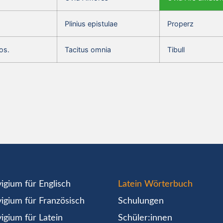
Plinius epistulae
Properz
os.
Tacitus omnia
Tibull
igium für Englisch
Latein Wörterbuch
igium für Französisch
Schulungen
igium für Latein
Schüler:innen