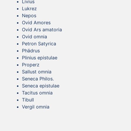
Livius
Lukrez
Nepos
Ovid Amores
Ovid Ars amatoria
Ovid omnia
Petron Satyrica
Phädrus
Plinius epistulae
Properz
Sallust omnia
Seneca Philos.
Seneca epistulae
Tacitus omnia
Tibull
Vergil omnia