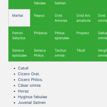
fabulae
Satiren
Martial
Nepos
Ovid
Ovid Ars
Ovid
Amores
amatoria
omni
Petron
Phädrus
Plinius
Properz
Sallus
Satyrica
epistulae
omni
Seneca
Seneca
Tacitus
Tibull
Vergil
epistulae
Philos.
omnia
omni
Catull
Cicero Orat.
Cicero Philos.
Cäsar omnia
Horaz
Hyginus fabulae
Juvenal Satiren