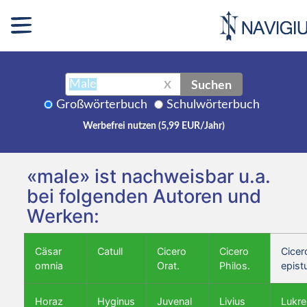
Suchen
X
Großwörterbuch
Schulwörterbuch
Werbefrei nutzen (5,99 EUR/Jahr)
«male» ist nachweisbar u.a.
bei folgenden Autoren und
Werken:
Cäsar
Catull
Cicero
Cicero
Cicer
omnia
Orat.
Philos.
epist
Horaz
Hyginus
Juvenal
Livius
Lukre