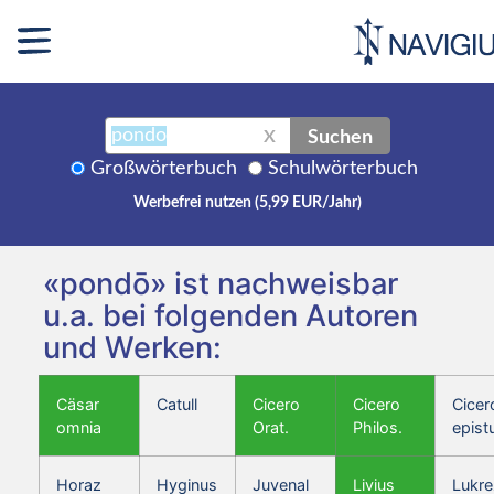
Suchen
X
Großwörterbuch
Schulwörterbuch
Werbefrei nutzen (5,99 EUR/Jahr)
«pondō» ist nachweisbar
u.a. bei folgenden Autoren
und Werken:
Cäsar
Catull
Cicero
Cicero
Cicer
omnia
Orat.
Philos.
epist
Horaz
Hyginus
Juvenal
Livius
Lukre