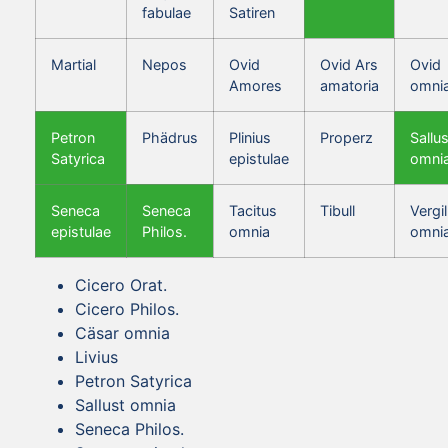
fabulae
Satiren
Martial
Nepos
Ovid
Ovid Ars
Ovid
Amores
amatoria
omni
Petron
Phädrus
Plinius
Properz
Sallus
Satyrica
epistulae
omni
Seneca
Seneca
Tacitus
Tibull
Vergil
epistulae
Philos.
omnia
omni
Cicero Orat.
Cicero Philos.
Cäsar omnia
Livius
Petron Satyrica
Sallust omnia
Seneca Philos.