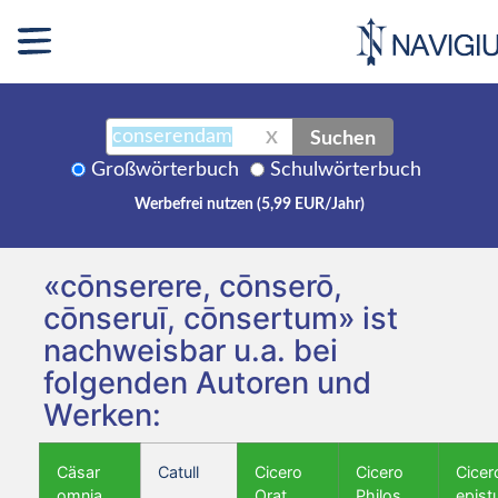
Suchen
X
Großwörterbuch
Schulwörterbuch
Werbefrei nutzen (5,99 EUR/Jahr)
«cōnserere, cōnserō,
cōnseruī, cōnsertum» ist
nachweisbar u.a. bei
folgenden Autoren und
Werken:
Cäsar
Catull
Cicero
Cicero
Cicer
omnia
Orat.
Philos.
epist