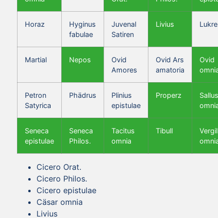
Horaz
Hyginus
Juvenal
Livius
Lukre
fabulae
Satiren
Martial
Nepos
Ovid
Ovid Ars
Ovid
Amores
amatoria
omni
Petron
Phädrus
Plinius
Properz
Sallus
Satyrica
epistulae
omni
Seneca
Seneca
Tacitus
Tibull
Vergil
epistulae
Philos.
omnia
omni
Cicero Orat.
Cicero Philos.
Cicero epistulae
Cäsar omnia
Livius