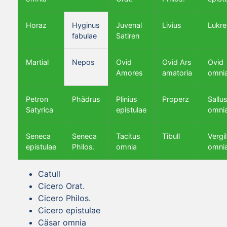
Horaz
Hyginus
Juvenal
Livius
Lukre
fabulae
Satiren
Martial
Nepos
Ovid
Ovid Ars
Ovid
Amores
amatoria
omni
Petron
Phädrus
Plinius
Properz
Sallus
Satyrica
epistulae
omni
Seneca
Seneca
Tacitus
Tibull
Vergil
epistulae
Philos.
omnia
omni
Catull
Cicero Orat.
Cicero Philos.
Cicero epistulae
Cäsar omnia