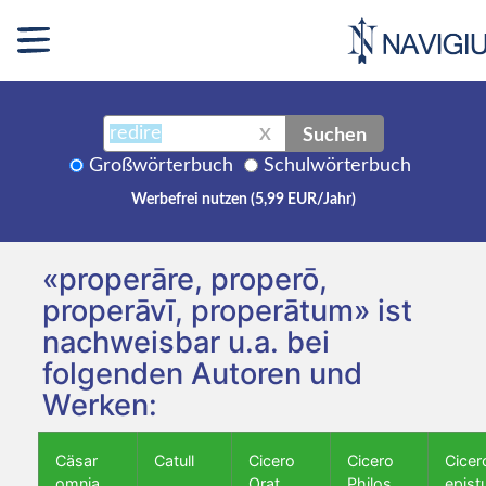
Suchen
X
Großwörterbuch
Schulwörterbuch
Werbefrei nutzen (5,99 EUR/Jahr)
«properāre, properō,
properāvī, properātum» ist
nachweisbar u.a. bei
folgenden Autoren und
Werken:
Cäsar
Catull
Cicero
Cicero
Cicer
omnia
Orat.
Philos.
epist