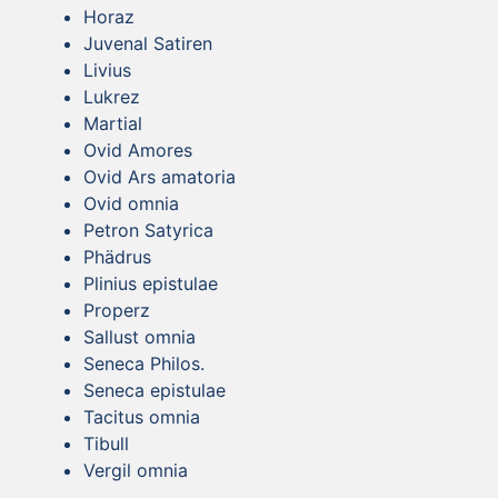
Horaz
Juvenal Satiren
Livius
Lukrez
Martial
Ovid Amores
Ovid Ars amatoria
Ovid omnia
Petron Satyrica
Phädrus
Plinius epistulae
Properz
Sallust omnia
Seneca Philos.
Seneca epistulae
Tacitus omnia
Tibull
Vergil omnia