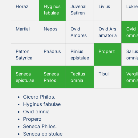
Horaz
Hyginus
Juvenal
Livius
Lukre
fabulae
Satiren
Martial
Nepos
Ovid
Ovid Ars
Ovid
Amores
amatoria
omni
Petron
Phädrus
Plinius
Properz
Sallus
Satyrica
epistulae
omni
Seneca
Seneca
Tacitus
Tibull
Vergil
epistulae
Philos.
omnia
omni
Cicero Philos.
Hyginus fabulae
Ovid omnia
Properz
Seneca Philos.
Seneca epistulae