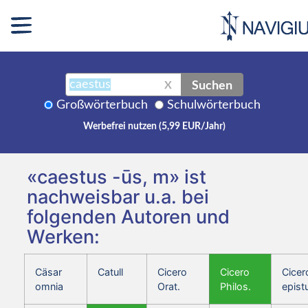
Suchen
X
Großwörterbuch
Schulwörterbuch
Werbefrei nutzen (5,99 EUR/Jahr)
«caestus -ūs, m» ist
nachweisbar u.a. bei
folgenden Autoren und
Werken:
Cäsar
Catull
Cicero
Cicero
Cicer
omnia
Orat.
Philos.
epist