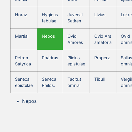
Horaz
Hyginus
Juvenal
Livius
Lukre
fabulae
Satiren
Martial
Nepos
Ovid
Ovid Ars
Ovid
Amores
amatoria
omni
Petron
Phädrus
Plinius
Properz
Sallus
Satyrica
epistulae
omni
Seneca
Seneca
Tacitus
Tibull
Vergil
epistulae
Philos.
omnia
omni
Nepos