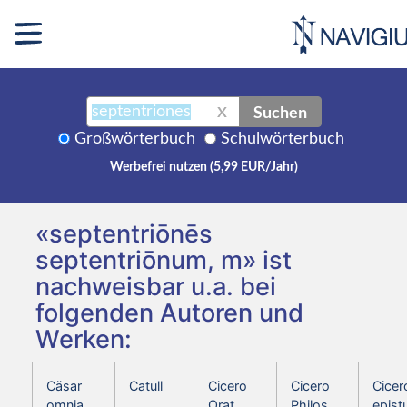
Suchen
X
Großwörterbuch
Schulwörterbuch
Werbefrei nutzen (5,99 EUR/Jahr)
«septentriōnēs
septentriōnum, m» ist
nachweisbar u.a. bei
folgenden Autoren und
Werken:
Cäsar
Catull
Cicero
Cicero
Cicer
omnia
Orat.
Philos.
epist