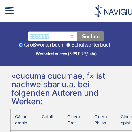
Suchen
X
Großwörterbuch
Schulwörterbuch
Werbefrei nutzen (5,99 EUR/Jahr)
«cucuma cucumae, f» ist
nachweisbar u.a. bei
folgenden Autoren und
Werken:
Cäsar
Catull
Cicero
Cicero
Cicer
omnia
Orat.
Philos.
epist