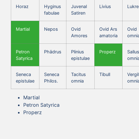
Horaz
Hyginus
Juvenal
Livius
Lukre
fabulae
Satiren
Martial
Nepos
Ovid
Ovid Ars
Ovid
Amores
amatoria
omni
Petron
Phädrus
Plinius
Properz
Sallus
Satyrica
epistulae
omni
Seneca
Seneca
Tacitus
Tibull
Vergil
epistulae
Philos.
omnia
omni
Martial
Petron Satyrica
Properz