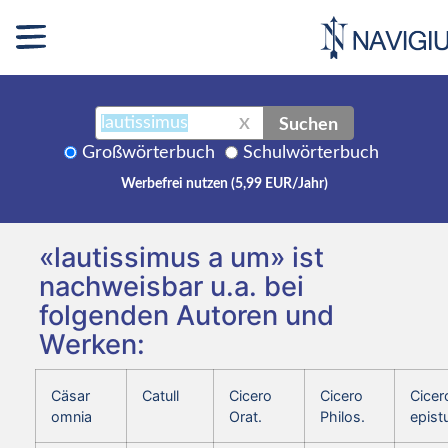
Suchen
X
Großwörterbuch
Schulwörterbuch
Werbefrei nutzen (5,99 EUR/Jahr)
«lautissimus a um» ist
nachweisbar u.a. bei
folgenden Autoren und
Werken:
Cäsar
Catull
Cicero
Cicero
Cicer
omnia
Orat.
Philos.
epist