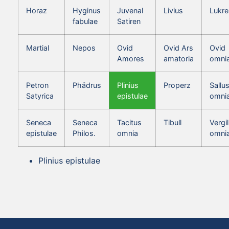
Horaz
Hyginus
Juvenal
Livius
Lukre
fabulae
Satiren
Martial
Nepos
Ovid
Ovid Ars
Ovid
Amores
amatoria
omni
Petron
Phädrus
Plinius
Properz
Sallus
Satyrica
epistulae
omni
Seneca
Seneca
Tacitus
Tibull
Vergil
epistulae
Philos.
omnia
omni
Plinius epistulae