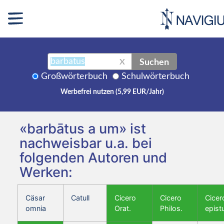
Suchen
X
Großwörterbuch
Schulwörterbuch
Werbefrei nutzen (5,99 EUR/Jahr)
«barbātus a um» ist
nachweisbar u.a. bei
folgenden Autoren und
Werken:
Cäsar
Catull
Cicero
Cicero
Cicer
omnia
Orat.
Philos.
epist