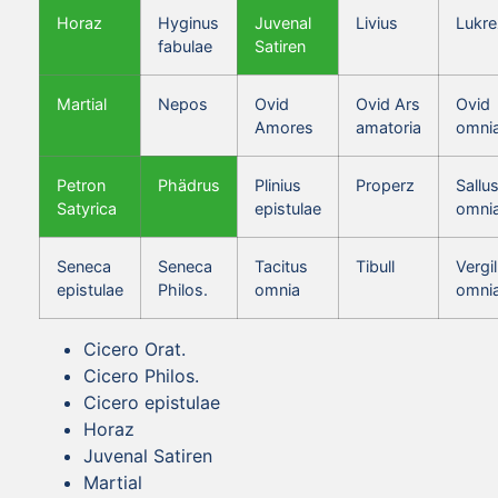
Horaz
Hyginus
Juvenal
Livius
Lukre
fabulae
Satiren
Martial
Nepos
Ovid
Ovid Ars
Ovid
Amores
amatoria
omni
Petron
Phädrus
Plinius
Properz
Sallus
Satyrica
epistulae
omni
Seneca
Seneca
Tacitus
Tibull
Vergil
epistulae
Philos.
omnia
omni
Cicero Orat.
Cicero Philos.
Cicero epistulae
Horaz
Juvenal Satiren
Martial