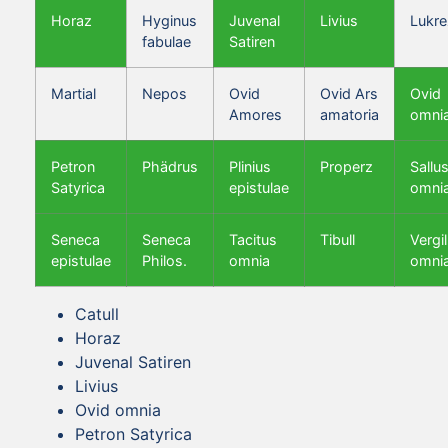
Horaz
Hyginus
Juvenal
Livius
Lukre
fabulae
Satiren
Martial
Nepos
Ovid
Ovid Ars
Ovid
Amores
amatoria
omni
Petron
Phädrus
Plinius
Properz
Sallus
Satyrica
epistulae
omni
Seneca
Seneca
Tacitus
Tibull
Vergil
epistulae
Philos.
omnia
omni
Catull
Horaz
Juvenal Satiren
Livius
Ovid omnia
Petron Satyrica