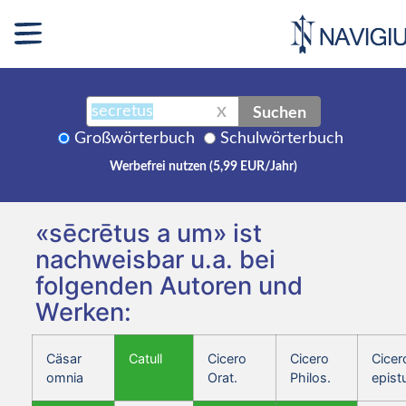
Suchen
X
Großwörterbuch
Schulwörterbuch
Werbefrei nutzen (5,99 EUR/Jahr)
«sēcrētus a um» ist
nachweisbar u.a. bei
folgenden Autoren und
Werken:
Cäsar
Catull
Cicero
Cicero
Cicer
omnia
Orat.
Philos.
epist