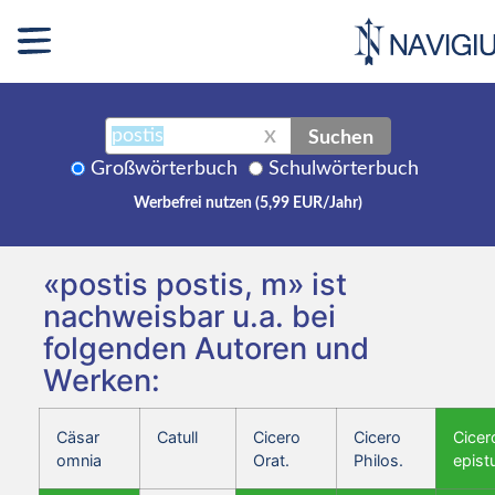
Suchen
X
Großwörterbuch
Schulwörterbuch
Werbefrei nutzen (5,99 EUR/Jahr)
«postis postis, m» ist
nachweisbar u.a. bei
folgenden Autoren und
Werken:
Cäsar
Catull
Cicero
Cicero
Cicer
omnia
Orat.
Philos.
epist