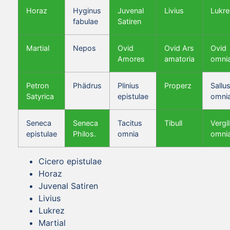
Horaz
Hyginus
Juvenal
Livius
Lukre
fabulae
Satiren
Martial
Nepos
Ovid
Ovid Ars
Ovid
Amores
amatoria
omni
Petron
Phädrus
Plinius
Properz
Sallus
Satyrica
epistulae
omni
Seneca
Seneca
Tacitus
Tibull
Vergil
epistulae
Philos.
omnia
omni
Cicero epistulae
Horaz
Juvenal Satiren
Livius
Lukrez
Martial