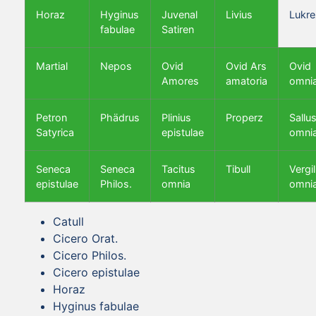
Horaz
Hyginus
Juvenal
Livius
Lukre
fabulae
Satiren
Martial
Nepos
Ovid
Ovid Ars
Ovid
Amores
amatoria
omni
Petron
Phädrus
Plinius
Properz
Sallus
Satyrica
epistulae
omni
Seneca
Seneca
Tacitus
Tibull
Vergil
epistulae
Philos.
omnia
omni
Catull
Cicero Orat.
Cicero Philos.
Cicero epistulae
Horaz
Hyginus fabulae