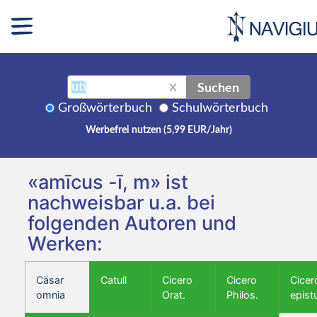
Suchen
X
Großwörterbuch
Schulwörterbuch
Werbefrei nutzen (5,99 EUR/Jahr)
«amīcus -ī, m» ist
nachweisbar u.a. bei
folgenden Autoren und
Werken:
Cäsar
Catull
Cicero
Cicero
Cicer
omnia
Orat.
Philos.
epist