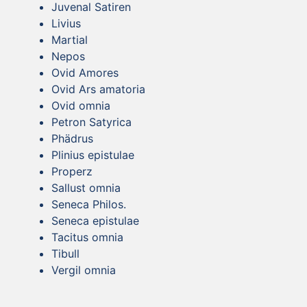
Juvenal Satiren
Livius
Martial
Nepos
Ovid Amores
Ovid Ars amatoria
Ovid omnia
Petron Satyrica
Phädrus
Plinius epistulae
Properz
Sallust omnia
Seneca Philos.
Seneca epistulae
Tacitus omnia
Tibull
Vergil omnia