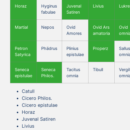
Horaz
Hyginus
Juvenal
Livius
Lukre
fabulae
Satiren
Martial
Nepos
Ovid
Ovid Ars
Ovid
Amores
amatoria
omni
Petron
Phädrus
Plinius
Properz
Sallus
Satyrica
epistulae
omni
Seneca
Seneca
Tacitus
Tibull
Vergil
epistulae
Philos.
omnia
omni
Catull
Cicero Philos.
Cicero epistulae
Horaz
Juvenal Satiren
Livius