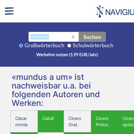
Suchen
X
Großwörterbuch
Schulwörterbuch
Werbefrei nutzen (5,99 EUR/Jahr)
«mundus a um» ist
nachweisbar u.a. bei
folgenden Autoren und
Werken:
Cäsar
Catull
Cicero
Cicero
Cicer
omnia
Orat.
Philos.
epist