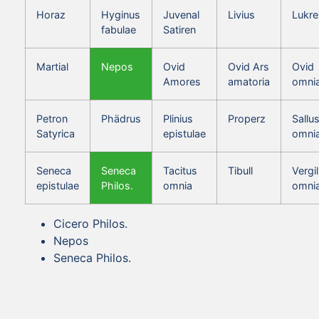
Horaz
Hyginus
Juvenal
Livius
Lukre
fabulae
Satiren
Martial
Nepos
Ovid
Ovid Ars
Ovid
Amores
amatoria
omni
Petron
Phädrus
Plinius
Properz
Sallus
Satyrica
epistulae
omni
Seneca
Seneca
Tacitus
Tibull
Vergil
epistulae
Philos.
omnia
omni
Cicero Philos.
Nepos
Seneca Philos.