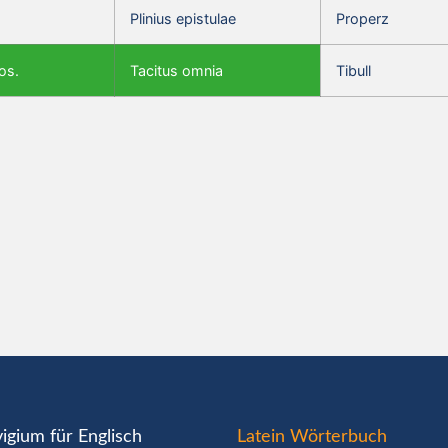
Plinius epistulae
Properz
os.
Tacitus omnia
Tibull
igium für Englisch
Latein Wörterbuch