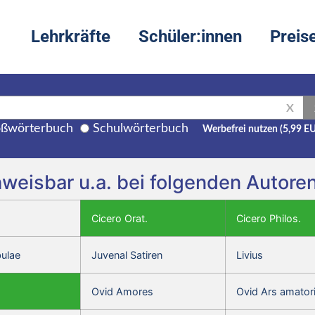
Lehrkräfte
Schüler:innen
Preis
X
ßwörterbuch
Schulwörterbuch
Werbefrei nutzen (5,99 E
chweisbar u.a. bei folgenden Autor
Cicero Orat.
Cicero Philos.
bulae
Juvenal Satiren
Livius
Ovid Amores
Ovid Ars amator