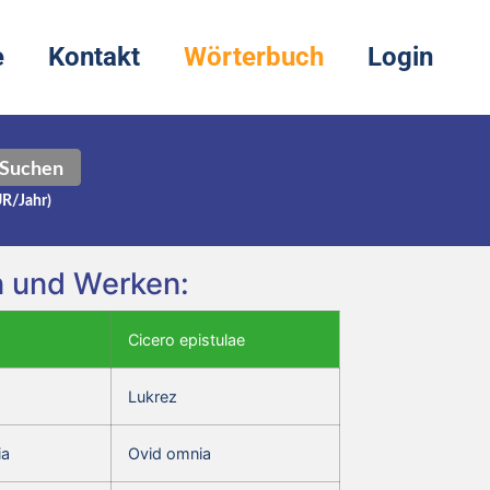
e
Kontakt
Wörterbuch
Login
Suchen
UR/Jahr)
en und Werken:
Cicero epistulae
Lukrez
ia
Ovid omnia