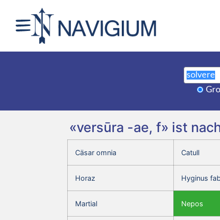
Gro
«versūra -ae, f» ist na
Cäsar omnia
Catull
Horaz
Hyginus fa
Martial
Nepos