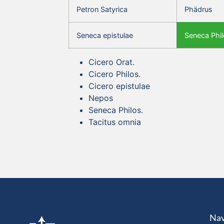
Petron Satyrica
Phädrus
Seneca epistulae
Seneca Phil
Cicero Orat.
Cicero Philos.
Cicero epistulae
Nepos
Seneca Philos.
Tacitus omnia
Nav