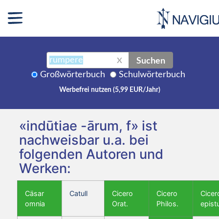
Suchen
X
Großwörterbuch
Schulwörterbuch
Werbefrei nutzen (5,99 EUR/Jahr)
«indūtiae -ārum, f» ist
nachweisbar u.a. bei
folgenden Autoren und
Werken:
Cäsar
Catull
Cicero
Cicero
Cicer
omnia
Orat.
Philos.
epist