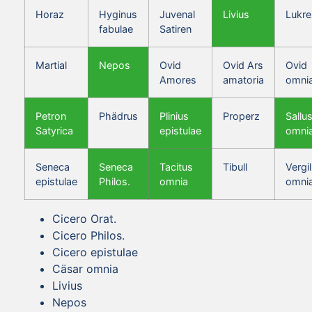
Horaz
Hyginus
Juvenal
Livius
Lukre
fabulae
Satiren
Martial
Nepos
Ovid
Ovid Ars
Ovid
Amores
amatoria
omni
Petron
Phädrus
Plinius
Properz
Sallus
Satyrica
epistulae
omni
Seneca
Seneca
Tacitus
Tibull
Vergil
epistulae
Philos.
omnia
omni
Cicero Orat.
Cicero Philos.
Cicero epistulae
Cäsar omnia
Livius
Nepos