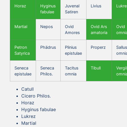
Horaz
Hyginus
Juvenal
Livius
Lukre
fabulae
Satiren
Martial
Nepos
Ovid
Ovid Ars
Ovid
Amores
amatoria
omni
Petron
Phädrus
Plinius
Properz
Sallus
Satyrica
epistulae
omni
Seneca
Seneca
Tacitus
Tibull
Vergil
epistulae
Philos.
omnia
omni
Catull
Cicero Philos.
Horaz
Hyginus fabulae
Lukrez
Martial