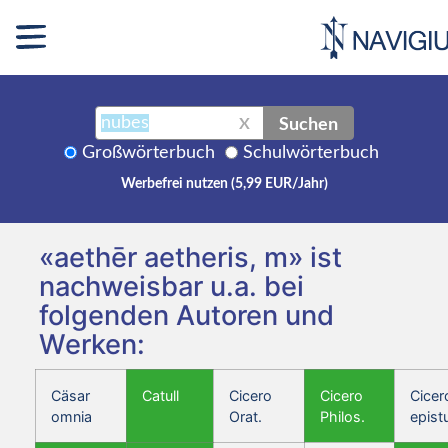
Suchen
X
Großwörterbuch
Schulwörterbuch
Werbefrei nutzen (5,99 EUR/Jahr)
«aethēr aetheris, m» ist
nachweisbar u.a. bei
folgenden Autoren und
Werken:
Cäsar
Catull
Cicero
Cicero
Cicer
omnia
Orat.
Philos.
epist