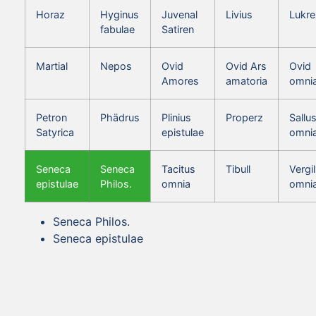
Horaz
Hyginus
Juvenal
Livius
Lukre
fabulae
Satiren
Martial
Nepos
Ovid
Ovid Ars
Ovid
Amores
amatoria
omni
Petron
Phädrus
Plinius
Properz
Sallus
Satyrica
epistulae
omni
Seneca
Seneca
Tacitus
Tibull
Vergil
epistulae
Philos.
omnia
omni
Seneca Philos.
Seneca epistulae