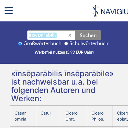
Suchen
X
Großwörterbuch
Schulwörterbuch
Werbefrei nutzen (5,99 EUR/Jahr)
«īnsēparābilis īnsēparābile»
ist nachweisbar u.a. bei
folgenden Autoren und
Werken:
Cäsar
Catull
Cicero
Cicero
Cicer
omnia
Orat.
Philos.
epist