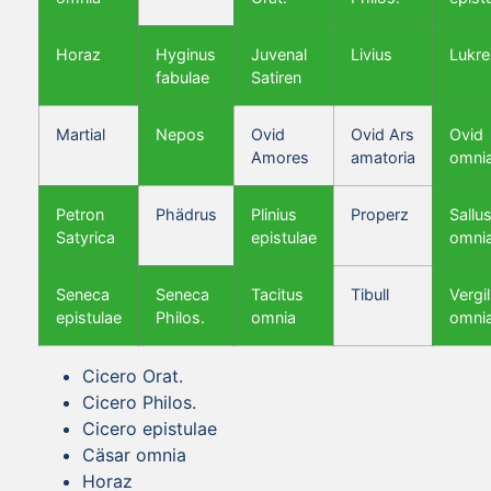
Horaz
Hyginus
Juvenal
Livius
Lukre
fabulae
Satiren
Martial
Nepos
Ovid
Ovid Ars
Ovid
Amores
amatoria
omni
Petron
Phädrus
Plinius
Properz
Sallus
Satyrica
epistulae
omni
Seneca
Seneca
Tacitus
Tibull
Vergil
epistulae
Philos.
omnia
omni
Cicero Orat.
Cicero Philos.
Cicero epistulae
Cäsar omnia
Horaz