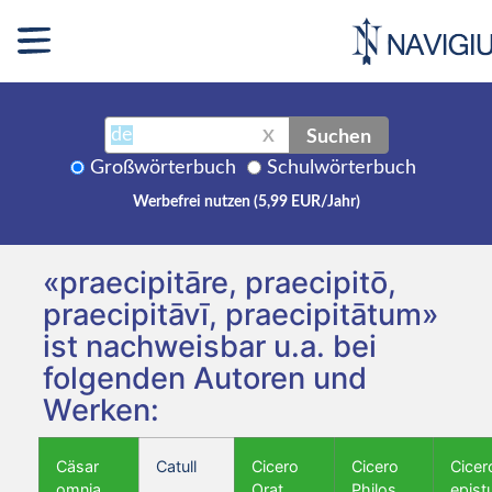
Suchen
X
Großwörterbuch
Schulwörterbuch
Werbefrei nutzen (5,99 EUR/Jahr)
«praecipitāre, praecipitō,
praecipitāvī, praecipitātum»
ist nachweisbar u.a. bei
folgenden Autoren und
Werken:
Cäsar
Catull
Cicero
Cicero
Cicer
omnia
Orat.
Philos.
epist