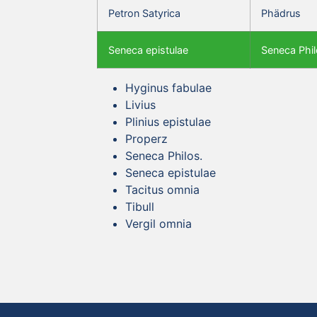
Petron Satyrica
Phädrus
Seneca epistulae
Seneca Phil
Hyginus fabulae
Livius
Plinius epistulae
Properz
Seneca Philos.
Seneca epistulae
Tacitus omnia
Tibull
Vergil omnia