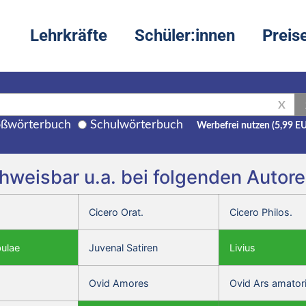
Lehrkräfte
Schüler:innen
Preis
X
ßwörterbuch
Schulwörterbuch
Werbefrei nutzen (5,99 E
chweisbar u.a. bei folgenden Autor
Cicero Orat.
Cicero Philos.
bulae
Juvenal Satiren
Livius
Ovid Amores
Ovid Ars amator