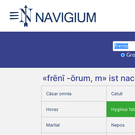
Gro
«frēnī -ōrum, m» ist na
Cäsar omnia
Catull
Horaz
Hyginus fa
Martial
Nepos