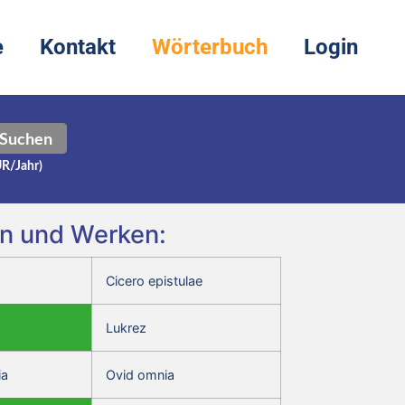
e
Kontakt
Wörterbuch
Login
Suchen
UR/Jahr)
en und Werken:
Cicero epistulae
Lukrez
ia
Ovid omnia