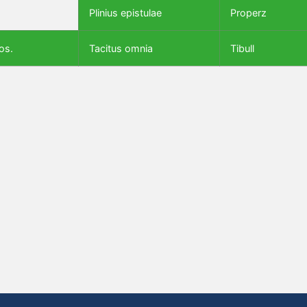
Plinius epistulae
Properz
os.
Tacitus omnia
Tibull