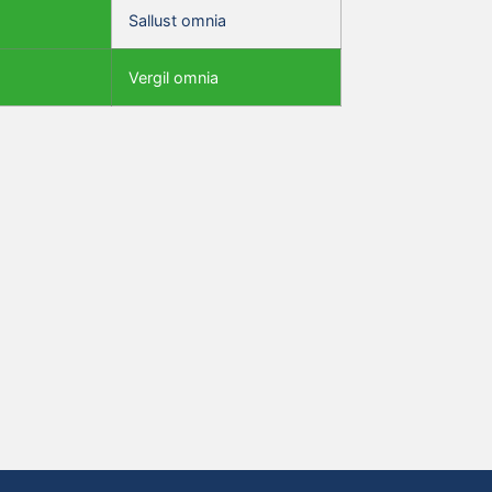
Sallust omnia
Vergil omnia