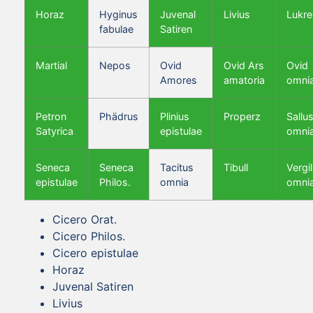
Horaz
Hyginus
Juvenal
Livius
Lukre
fabulae
Satiren
Martial
Nepos
Ovid
Ovid Ars
Ovid
Amores
amatoria
omni
Petron
Phädrus
Plinius
Properz
Sallus
Satyrica
epistulae
omni
Seneca
Seneca
Tacitus
Tibull
Vergil
epistulae
Philos.
omnia
omni
Cicero Orat.
Cicero Philos.
Cicero epistulae
Horaz
Juvenal Satiren
Livius