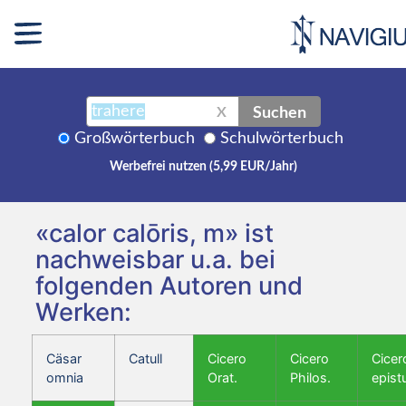
Suchen
X
Großwörterbuch
Schulwörterbuch
Werbefrei nutzen (5,99 EUR/Jahr)
«calor calōris, m» ist
nachweisbar u.a. bei
folgenden Autoren und
Werken:
Cäsar
Catull
Cicero
Cicero
Cicer
omnia
Orat.
Philos.
epist