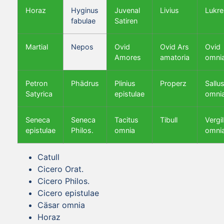
Horaz
Hyginus
Juvenal
Livius
Lukre
fabulae
Satiren
Martial
Nepos
Ovid
Ovid Ars
Ovid
Amores
amatoria
omni
Petron
Phädrus
Plinius
Properz
Sallus
Satyrica
epistulae
omni
Seneca
Seneca
Tacitus
Tibull
Vergil
epistulae
Philos.
omnia
omni
Catull
Cicero Orat.
Cicero Philos.
Cicero epistulae
Cäsar omnia
Horaz