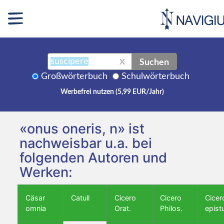
Suchen
X
Großwörterbuch
Schulwörterbuch
Werbefrei nutzen (5,99 EUR/Jahr)
«onus oneris, n» ist
nachweisbar u.a. bei
folgenden Autoren und
Werken:
Cäsar
Catull
Cicero
Cicero
Cicer
omnia
Orat.
Philos.
epist