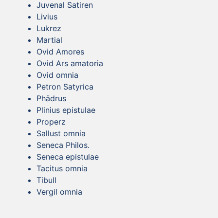
Juvenal Satiren
Livius
Lukrez
Martial
Ovid Amores
Ovid Ars amatoria
Ovid omnia
Petron Satyrica
Phädrus
Plinius epistulae
Properz
Sallust omnia
Seneca Philos.
Seneca epistulae
Tacitus omnia
Tibull
Vergil omnia