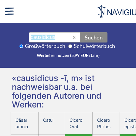
Suchen
X
Großwörterbuch
Schulwörterbuch
Werbefrei nutzen (5,99 EUR/Jahr)
«causidicus -ī, m» ist
nachweisbar u.a. bei
folgenden Autoren und
Werken:
Cäsar
Catull
Cicero
Cicero
Cicer
omnia
Orat.
Philos.
epist