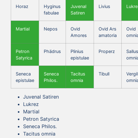
Horaz
Hyginus
Juvenal
Livius
Lukre
fabulae
Satiren
Martial
Nepos
Ovid
Ovid Ars
Ovid
Amores
amatoria
omni
Petron
Phädrus
Plinius
Properz
Sallus
Satyrica
epistulae
omni
Seneca
Seneca
Tacitus
Tibull
Vergil
epistulae
Philos.
omnia
omni
Juvenal Satiren
Lukrez
Martial
Petron Satyrica
Seneca Philos.
Tacitus omnia