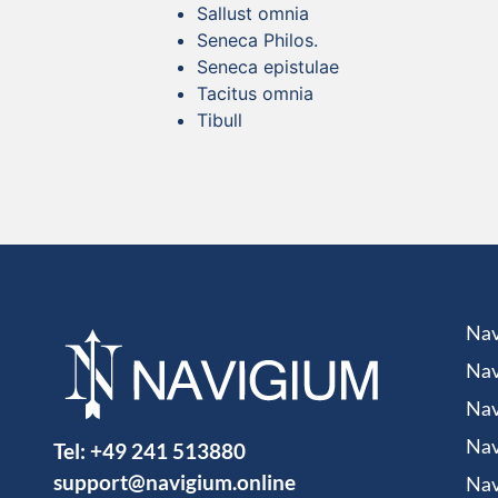
Sallust omnia
Seneca Philos.
Seneca epistulae
Tacitus omnia
Tibull
Nav
Nav
Nav
Tel:
+49 241 513880
Nav
support@navigium.online
Nav