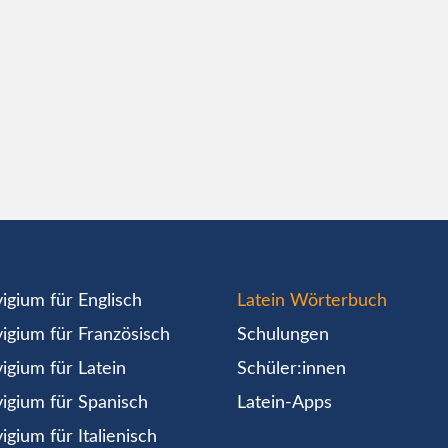
igium für Englisch
Latein Wörterbuch
igium für Französisch
Schulungen
igium für Latein
Schüler:innen
igium für Spanisch
Latein-Apps
igium für Italienisch