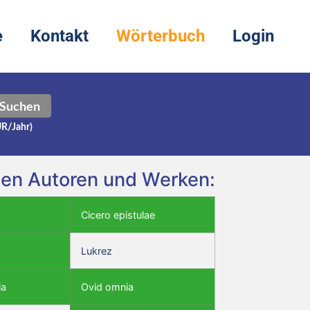
e
Kontakt
Wörterbuch
Login
Suchen
UR/Jahr)
nden Autoren und Werken:
Cicero epistulae
Lukrez
ia
Ovid omnia