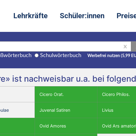
Lehrkräfte
Schüler:innen
Preis
X
ßwörterbuch
Schulwörterbuch
Werbefrei nutzen (5,99 E
re» ist nachweisbar u.a. bei folge
Cicero Orat.
Cicero Philos.
bulae
Juvenal Satiren
Livius
Ovid Amores
Ovid Ars amator