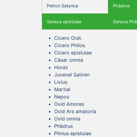
Petron Satyrica
Phädrus
Seneca epistulae
Seneca Phil
Cicero Orat.
Cicero Philos.
Cicero epistulae
Cäsar omnia
Horaz
Juvenal Satiren
Livius
Martial
Nepos
Ovid Amores
Ovid Ars amatoria
Ovid omnia
Phädrus
Plinius epistulae