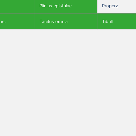
Plinius epistulae
Properz
os.
Tacitus omnia
Tibull