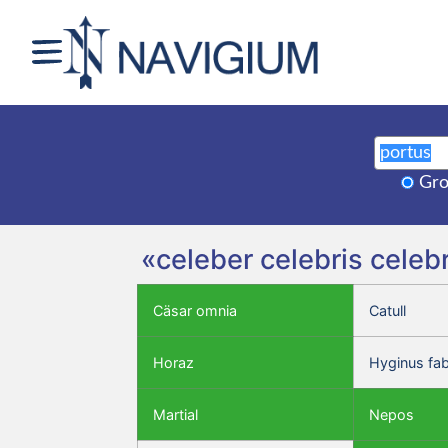
Gro
«celeber celebris celeb
Cäsar omnia
Catull
Horaz
Hyginus fa
Martial
Nepos