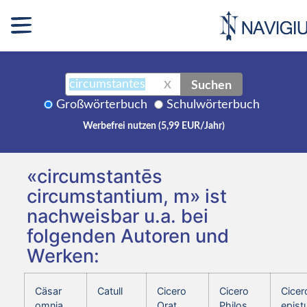
Suchen
X
Großwörterbuch
Schulwörterbuch
Werbefrei nutzen (5,99 EUR/Jahr)
«circumstantēs
circumstantium, m» ist
nachweisbar u.a. bei
folgenden Autoren und
Werken:
Cäsar
Catull
Cicero
Cicero
Cicer
omnia
Orat.
Philos.
epist