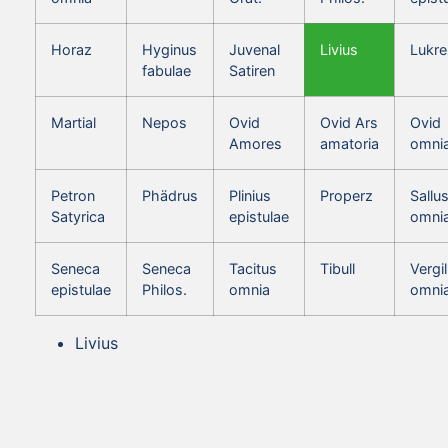
Horaz
Hyginus
Juvenal
Livius
Lukre
fabulae
Satiren
Martial
Nepos
Ovid
Ovid Ars
Ovid
Amores
amatoria
omni
Petron
Phädrus
Plinius
Properz
Sallus
Satyrica
epistulae
omni
Seneca
Seneca
Tacitus
Tibull
Vergil
epistulae
Philos.
omnia
omni
Livius