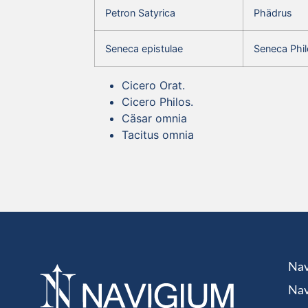
Petron Satyrica
Phädrus
Seneca epistulae
Seneca Phil
Cicero Orat.
Cicero Philos.
Cäsar omnia
Tacitus omnia
Nav
Nav