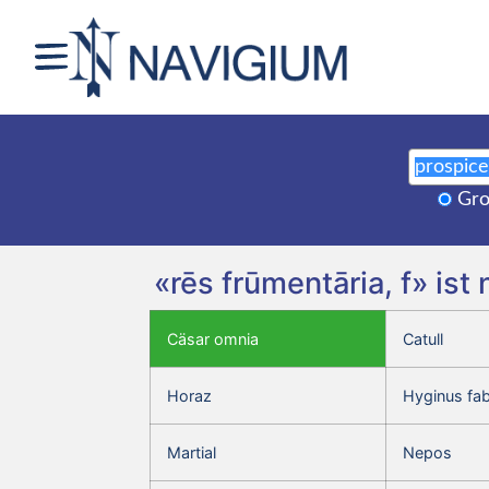
Gro
«rēs frūmentāria, f» is
Cäsar omnia
Catull
Horaz
Hyginus fa
Martial
Nepos