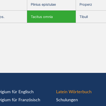
Plinius epistulae
Properz
os.
Tacitus omnia
Tibull
igium für Englisch
Latein Wörterbuch
igium für Französisch
Schulungen