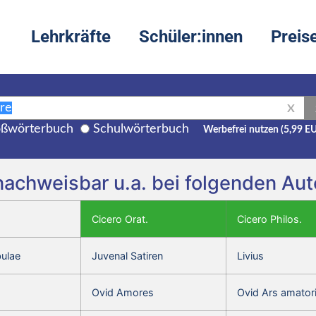
Lehrkräfte
Schüler:innen
Preis
X
ßwörterbuch
Schulwörterbuch
Werbefrei nutzen (5,99 E
t nachweisbar u.a. bei folgenden A
Cicero Orat.
Cicero Philos.
bulae
Juvenal Satiren
Livius
Ovid Amores
Ovid Ars amator