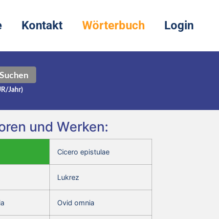
e
Kontakt
Wörterbuch
Login
Suchen
UR/Jahr)
utoren und Werken:
Cicero epistulae
Lukrez
ia
Ovid omnia