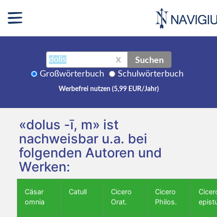
Suchen
X
Großwörterbuch
Schulwörterbuch
Werbefrei nutzen (5,99 EUR/Jahr)
«dolus -ī, m» ist
nachweisbar u.a. bei
folgenden Autoren und
Werken:
Cäsar
Catull
Cicero
Cicero
Cicer
omnia
Orat.
Philos.
epist