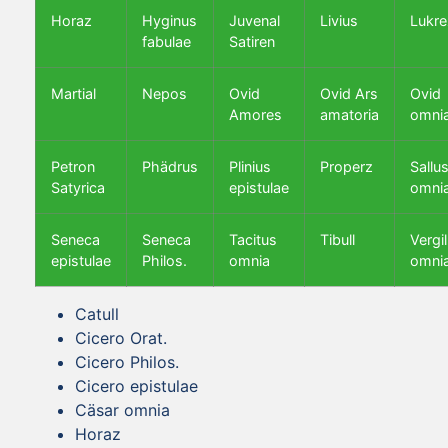
Horaz
Hyginus
Juvenal
Livius
Lukre
fabulae
Satiren
Martial
Nepos
Ovid
Ovid Ars
Ovid
Amores
amatoria
omni
Petron
Phädrus
Plinius
Properz
Sallus
Satyrica
epistulae
omni
Seneca
Seneca
Tacitus
Tibull
Vergil
epistulae
Philos.
omnia
omni
Catull
Cicero Orat.
Cicero Philos.
Cicero epistulae
Cäsar omnia
Horaz