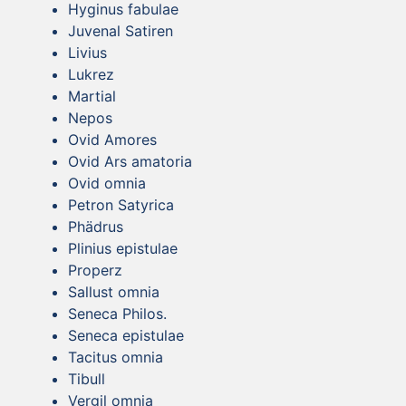
Hyginus fabulae
Juvenal Satiren
Livius
Lukrez
Martial
Nepos
Ovid Amores
Ovid Ars amatoria
Ovid omnia
Petron Satyrica
Phädrus
Plinius epistulae
Properz
Sallust omnia
Seneca Philos.
Seneca epistulae
Tacitus omnia
Tibull
Vergil omnia