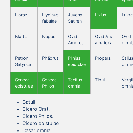
Horaz
Hyginus
Juvenal
Livius
Lukre
fabulae
Satiren
Martial
Nepos
Ovid
Ovid Ars
Ovid
Amores
amatoria
omni
Petron
Phädrus
Plinius
Properz
Sallus
Satyrica
epistulae
omni
Seneca
Seneca
Tacitus
Tibull
Vergil
epistulae
Philos.
omnia
omni
Catull
Cicero Orat.
Cicero Philos.
Cicero epistulae
Cäsar omnia