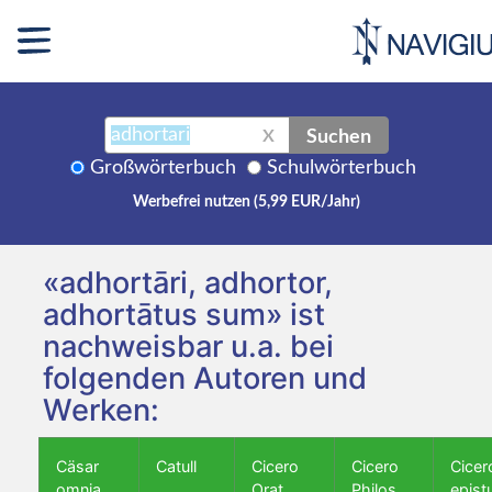
Suchen
X
Großwörterbuch
Schulwörterbuch
Werbefrei nutzen (5,99 EUR/Jahr)
«adhortāri, adhortor,
adhortātus sum» ist
nachweisbar u.a. bei
folgenden Autoren und
Werken:
Cäsar
Catull
Cicero
Cicero
Cicer
omnia
Orat.
Philos.
epist