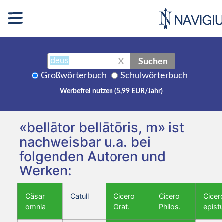
Suchen
X
Großwörterbuch
Schulwörterbuch
Werbefrei nutzen (5,99 EUR/Jahr)
«bellātor bellātōris, m» ist
nachweisbar u.a. bei
folgenden Autoren und
Werken:
Cäsar
Catull
Cicero
Cicero
Cicer
omnia
Orat.
Philos.
epist