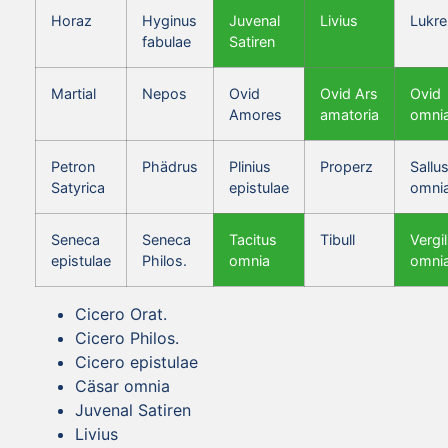
Horaz
Hyginus
Juvenal
Livius
Lukre
fabulae
Satiren
Martial
Nepos
Ovid
Ovid Ars
Ovid
Amores
amatoria
omni
Petron
Phädrus
Plinius
Properz
Sallus
Satyrica
epistulae
omni
Seneca
Seneca
Tacitus
Tibull
Vergil
epistulae
Philos.
omnia
omni
Cicero Orat.
Cicero Philos.
Cicero epistulae
Cäsar omnia
Juvenal Satiren
Livius