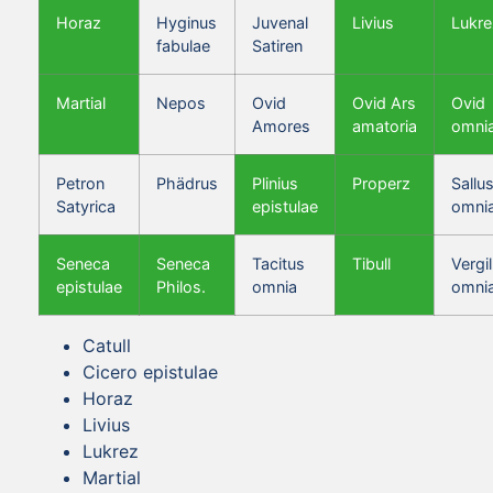
Horaz
Hyginus
Juvenal
Livius
Lukre
fabulae
Satiren
Martial
Nepos
Ovid
Ovid Ars
Ovid
Amores
amatoria
omni
Petron
Phädrus
Plinius
Properz
Sallus
Satyrica
epistulae
omni
Seneca
Seneca
Tacitus
Tibull
Vergil
epistulae
Philos.
omnia
omni
Catull
Cicero epistulae
Horaz
Livius
Lukrez
Martial