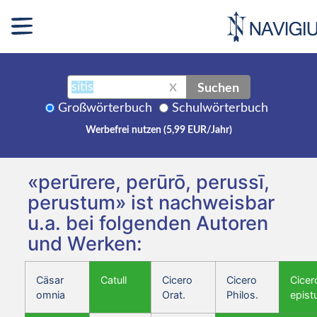
Suchen
X
Großwörterbuch
Schulwörterbuch
Werbefrei nutzen (5,99 EUR/Jahr)
«perūrere, perūrō, perussī,
perustum» ist nachweisbar
u.a. bei folgenden Autoren
und Werken:
Cäsar
Catull
Cicero
Cicero
Cicer
omnia
Orat.
Philos.
epist