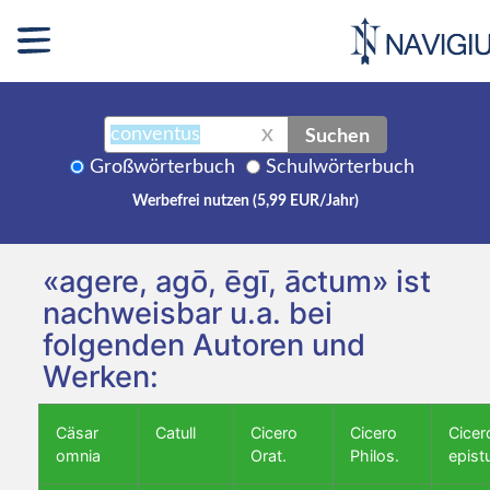
Suchen
X
Großwörterbuch
Schulwörterbuch
Werbefrei nutzen (5,99 EUR/Jahr)
«agere, agō, ēgī, āctum» ist
nachweisbar u.a. bei
folgenden Autoren und
Werken:
Cäsar
Catull
Cicero
Cicero
Cicer
omnia
Orat.
Philos.
epist