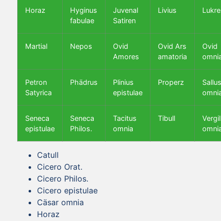
Horaz
Hyginus
Juvenal
Livius
Lukre
fabulae
Satiren
Martial
Nepos
Ovid
Ovid Ars
Ovid
Amores
amatoria
omni
Petron
Phädrus
Plinius
Properz
Sallus
Satyrica
epistulae
omni
Seneca
Seneca
Tacitus
Tibull
Vergil
epistulae
Philos.
omnia
omni
Catull
Cicero Orat.
Cicero Philos.
Cicero epistulae
Cäsar omnia
Horaz