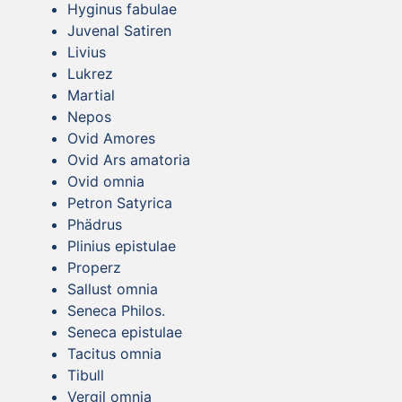
Hyginus fabulae
Juvenal Satiren
Livius
Lukrez
Martial
Nepos
Ovid Amores
Ovid Ars amatoria
Ovid omnia
Petron Satyrica
Phädrus
Plinius epistulae
Properz
Sallust omnia
Seneca Philos.
Seneca epistulae
Tacitus omnia
Tibull
Vergil omnia