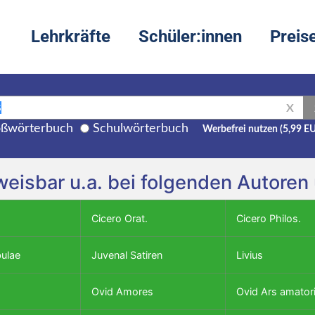
Lehrkräfte
Schüler:innen
Preis
X
ßwörterbuch
Schulwörterbuch
Werbefrei nutzen (5,99 E
weisbar u.a. bei folgenden Autore
Cicero Orat.
Cicero Philos.
bulae
Juvenal Satiren
Livius
Ovid Amores
Ovid Ars amator