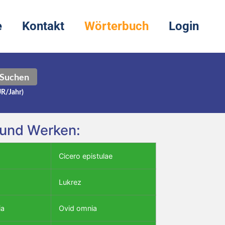
e
Kontakt
Wörterbuch
Login
Suchen
UR/Jahr)
n und Werken:
Cicero epistulae
Lukrez
ia
Ovid omnia