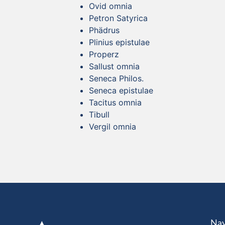
Ovid omnia
Petron Satyrica
Phädrus
Plinius epistulae
Properz
Sallust omnia
Seneca Philos.
Seneca epistulae
Tacitus omnia
Tibull
Vergil omnia
Nav