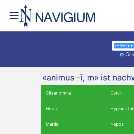
Gro
«animus -ī, m» ist nach
Cäsar omnia
Catull
Horaz
Hyginus fa
Martial
Nepos