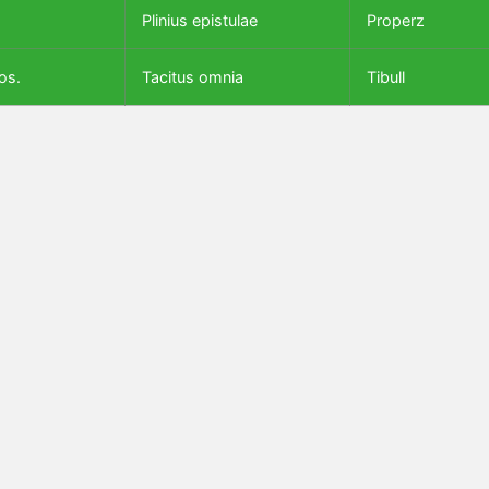
Plinius epistulae
Properz
os.
Tacitus omnia
Tibull