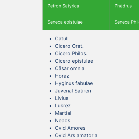
Petron Satyrica
Phädrus
Seneca epistulae
Seneca Phil
Catull
Cicero Orat.
Cicero Philos.
Cicero epistulae
Cäsar omnia
Horaz
Hyginus fabulae
Juvenal Satiren
Livius
Lukrez
Martial
Nepos
Ovid Amores
Ovid Ars amatoria