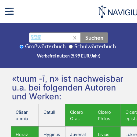
Suchen
X
Großwörterbuch
Schulwörterbuch
Werbefrei nutzen (5,99 EUR/Jahr)
«tuum -ī, n» ist nachweisbar
u.a. bei folgenden Autoren
und Werken:
Cäsar
Catull
Cicero
Cicero
Cicer
omnia
Orat.
Philos.
epist
Horaz
Hyginus
Juvenal
Livius
Lukre