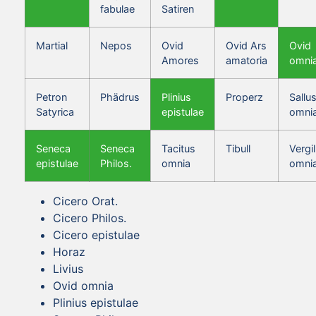
fabulae
Satiren
Martial
Nepos
Ovid
Ovid Ars
Ovid
Amores
amatoria
omni
Petron
Phädrus
Plinius
Properz
Sallus
Satyrica
epistulae
omni
Seneca
Seneca
Tacitus
Tibull
Vergil
epistulae
Philos.
omnia
omni
Cicero Orat.
Cicero Philos.
Cicero epistulae
Horaz
Livius
Ovid omnia
Plinius epistulae