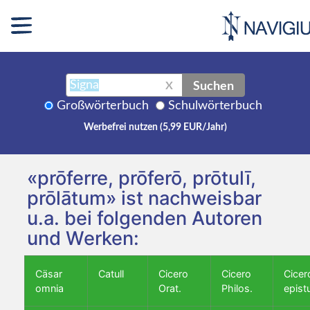
Suchen
X
Großwörterbuch
Schulwörterbuch
Werbefrei nutzen (5,99 EUR/Jahr)
«prōferre, prōferō, prōtulī,
prōlātum» ist nachweisbar
u.a. bei folgenden Autoren
und Werken:
Cäsar
Catull
Cicero
Cicero
Cicer
omnia
Orat.
Philos.
epist