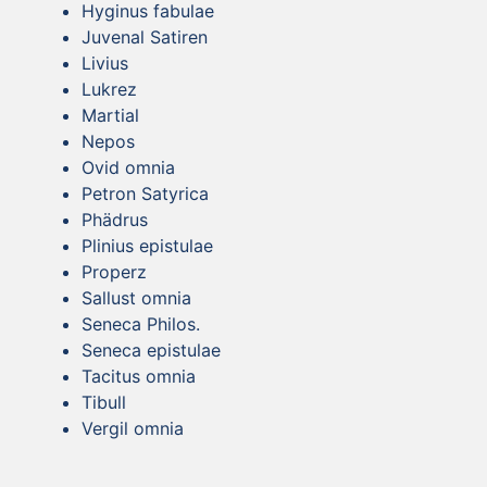
Hyginus fabulae
Juvenal Satiren
Livius
Lukrez
Martial
Nepos
Ovid omnia
Petron Satyrica
Phädrus
Plinius epistulae
Properz
Sallust omnia
Seneca Philos.
Seneca epistulae
Tacitus omnia
Tibull
Vergil omnia