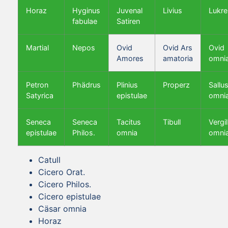
Horaz
Hyginus
Juvenal
Livius
Lukre
fabulae
Satiren
Martial
Nepos
Ovid
Ovid Ars
Ovid
Amores
amatoria
omni
Petron
Phädrus
Plinius
Properz
Sallus
Satyrica
epistulae
omni
Seneca
Seneca
Tacitus
Tibull
Vergil
epistulae
Philos.
omnia
omni
Catull
Cicero Orat.
Cicero Philos.
Cicero epistulae
Cäsar omnia
Horaz