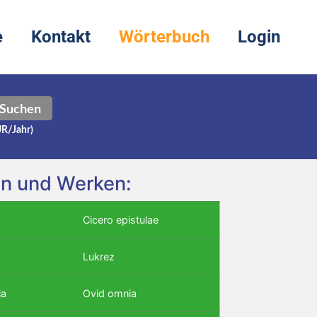
e
Kontakt
Wörterbuch
Login
Suchen
UR/Jahr)
en und Werken:
Cicero epistulae
Lukrez
ia
Ovid omnia