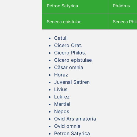
Petron Satyrica
Phädrus
Seneca epistulae
Seneca Phil
Catull
Cicero Orat.
Cicero Philos.
Cicero epistulae
Cäsar omnia
Horaz
Juvenal Satiren
Livius
Lukrez
Martial
Nepos
Ovid Ars amatoria
Ovid omnia
Petron Satyrica