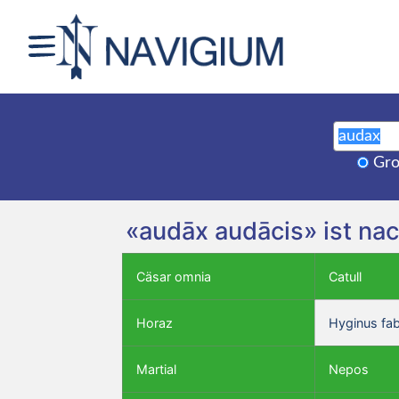
Gro
«audāx audācis» ist na
Cäsar omnia
Catull
Horaz
Hyginus fa
Martial
Nepos