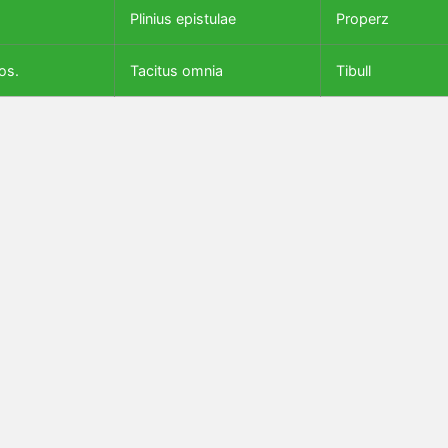
Plinius epistulae
Properz
os.
Tacitus omnia
Tibull