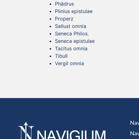
Phädrus
Plinius epistulae
Properz
Sallust omnia
Seneca Philos.
Seneca epistulae
Tacitus omnia
Tibull
Vergil omnia
Nav
Nav