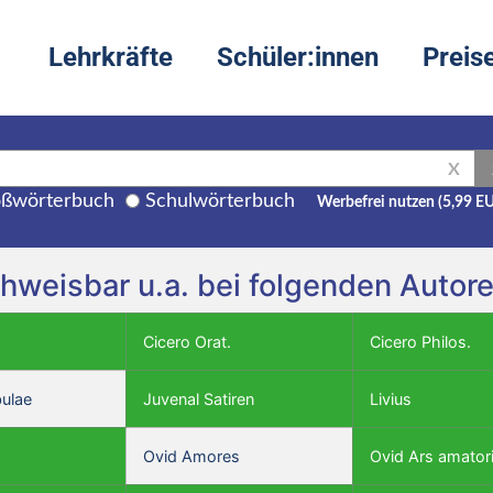
Lehrkräfte
Schüler:innen
Preis
X
ßwörterbuch
Schulwörterbuch
Werbefrei nutzen (5,99 E
chweisbar u.a. bei folgenden Autor
Cicero Orat.
Cicero Philos.
bulae
Juvenal Satiren
Livius
Ovid Amores
Ovid Ars amator