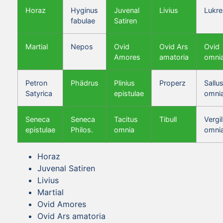
Horaz
Hyginus
Juvenal
Livius
Lukre
fabulae
Satiren
Martial
Nepos
Ovid
Ovid Ars
Ovid
Amores
amatoria
omni
Petron
Phädrus
Plinius
Properz
Sallus
Satyrica
epistulae
omni
Seneca
Seneca
Tacitus
Tibull
Vergil
epistulae
Philos.
omnia
omni
Horaz
Juvenal Satiren
Livius
Martial
Ovid Amores
Ovid Ars amatoria