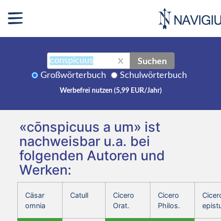
Suchen
X
Großwörterbuch
Schulwörterbuch
Werbefrei nutzen (5,99 EUR/Jahr)
«cōnspicuus a um» ist
nachweisbar u.a. bei
folgenden Autoren und
Werken:
Cäsar
Catull
Cicero
Cicero
Cicer
omnia
Orat.
Philos.
epist