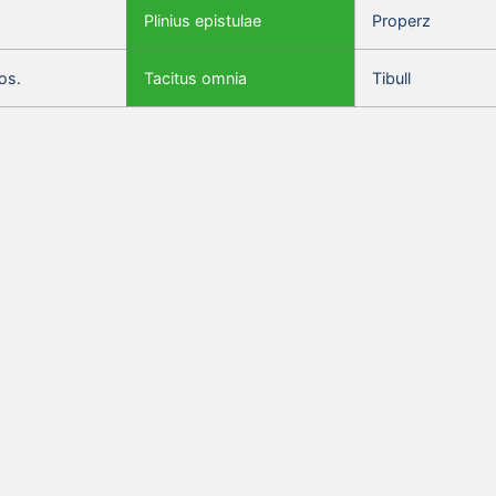
Plinius epistulae
Properz
os.
Tacitus omnia
Tibull