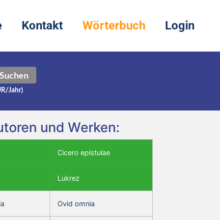
e
Kontakt
Wörterbuch
Login
Suchen
UR/Jahr)
Autoren und Werken:
Cicero epistulae
Lukrez
ia
Ovid omnia