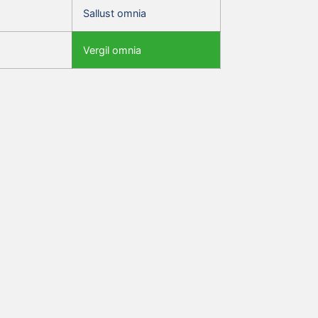
Sallust omnia
Vergil omnia