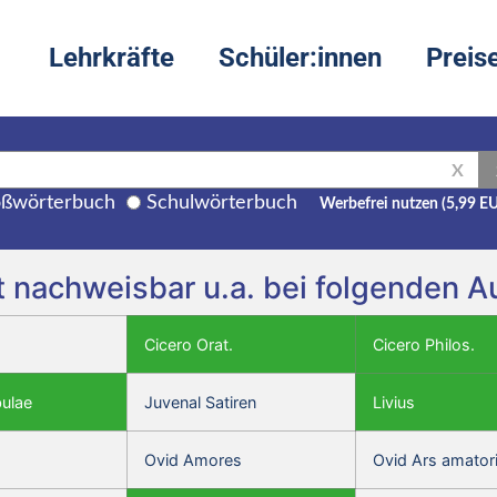
Lehrkräfte
Schüler:innen
Preis
X
ßwörterbuch
Schulwörterbuch
Werbefrei nutzen (5,99 E
t nachweisbar u.a. bei folgenden 
Cicero Orat.
Cicero Philos.
bulae
Juvenal Satiren
Livius
Ovid Amores
Ovid Ars amator