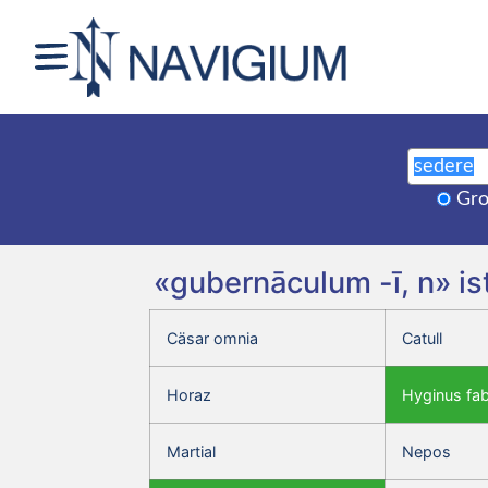
Gro
«gubernāculum -ī, n» is
Cäsar omnia
Catull
Horaz
Hyginus fa
Martial
Nepos