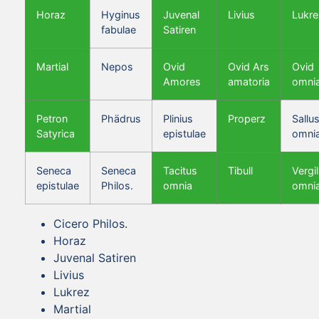
Horaz
Hyginus
Juvenal
Livius
Lukre
fabulae
Satiren
Martial
Nepos
Ovid
Ovid Ars
Ovid
Amores
amatoria
omni
Petron
Phädrus
Plinius
Properz
Sallus
Satyrica
epistulae
omni
Seneca
Seneca
Tacitus
Tibull
Vergil
epistulae
Philos.
omnia
omni
Cicero Philos.
Horaz
Juvenal Satiren
Livius
Lukrez
Martial