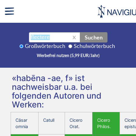
Suchen
X
Großwörterbuch
Schulwörterbuch
Werbefrei nutzen (5,99 EUR/Jahr)
«habēna -ae, f» ist
nachweisbar u.a. bei
folgenden Autoren und
Werken:
Cäsar
Catull
Cicero
Cicero
Cicer
omnia
Orat.
Philos.
epist