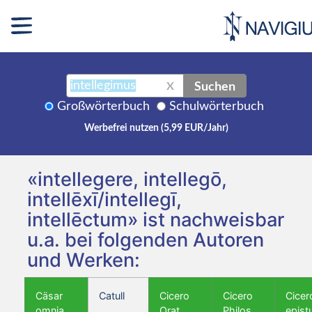
Suchen
X
Großwörterbuch
Schulwörterbuch
Werbefrei nutzen (5,99 EUR/Jahr)
«intellegere, intellegō,
intellēxī/intellegī,
intellēctum» ist nachweisbar
u.a. bei folgenden Autoren
und Werken:
Cäsar
Catull
Cicero
Cicero
Cicer
omnia
Orat.
Philos.
epist