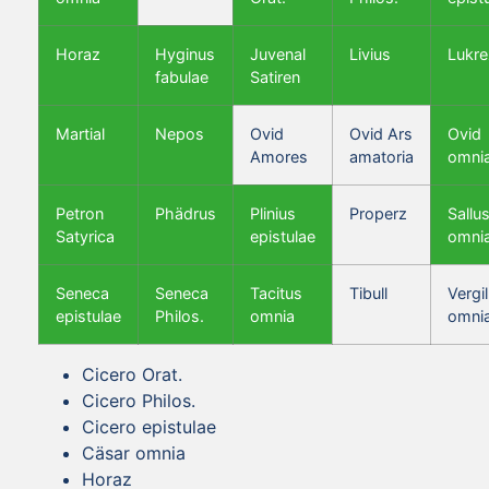
Horaz
Hyginus
Juvenal
Livius
Lukre
fabulae
Satiren
Martial
Nepos
Ovid
Ovid Ars
Ovid
Amores
amatoria
omni
Petron
Phädrus
Plinius
Properz
Sallus
Satyrica
epistulae
omni
Seneca
Seneca
Tacitus
Tibull
Vergil
epistulae
Philos.
omnia
omni
Cicero Orat.
Cicero Philos.
Cicero epistulae
Cäsar omnia
Horaz