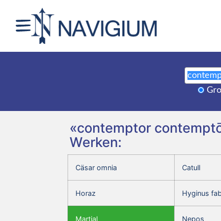
Gro
«contemptor contemptōr
Werken:
Cäsar omnia
Catull
Horaz
Hyginus fa
Martial
Nepos