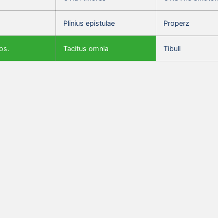
Plinius epistulae
Properz
os.
Tacitus omnia
Tibull