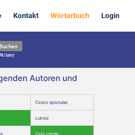
e
Kontakt
Wörterbuch
Login
Suchen
UR/Jahr)
lgenden Autoren und
Cicero epistulae
Lukrez
ia
Ovid omnia