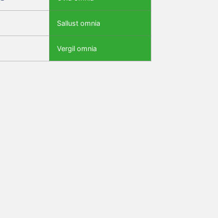
Sallust omnia
Vergil omnia