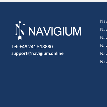
Nav
Nav
Nav
Tel:
+49 241 513880
Nav
support@navigium.online
Nav
Nav