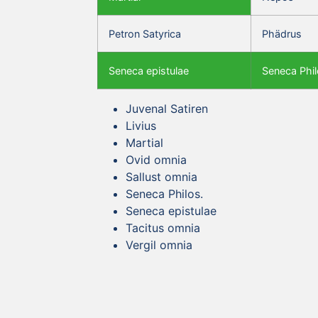
Petron Satyrica
Phädrus
Seneca epistulae
Seneca Phil
Juvenal Satiren
Livius
Martial
Ovid omnia
Sallust omnia
Seneca Philos.
Seneca epistulae
Tacitus omnia
Vergil omnia