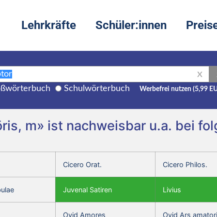
Lehrkräfte
Schüler:innen
Preis
X
ßwörterbuch
Schulwörterbuch
Werbefrei nutzen (5,99 E
is, m» ist nachweisbar u.a. bei fo
Cicero Orat.
Cicero Philos.
bulae
Juvenal Satiren
Livius
Ovid Amores
Ovid Ars amator