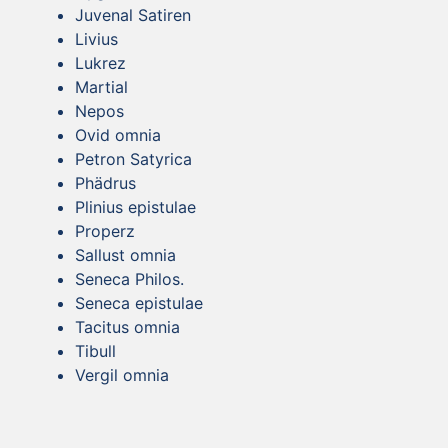
Juvenal Satiren
Livius
Lukrez
Martial
Nepos
Ovid omnia
Petron Satyrica
Phädrus
Plinius epistulae
Properz
Sallust omnia
Seneca Philos.
Seneca epistulae
Tacitus omnia
Tibull
Vergil omnia