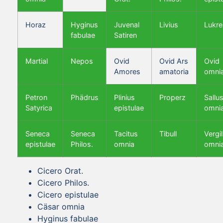
Horaz
Hyginus
Juvenal
Livius
Lukre
fabulae
Satiren
Martial
Nepos
Ovid
Ovid Ars
Ovid
Amores
amatoria
omni
Petron
Phädrus
Plinius
Properz
Sallus
Satyrica
epistulae
omni
Seneca
Seneca
Tacitus
Tibull
Vergil
epistulae
Philos.
omnia
omni
Cicero Orat.
Cicero Philos.
Cicero epistulae
Cäsar omnia
Hyginus fabulae