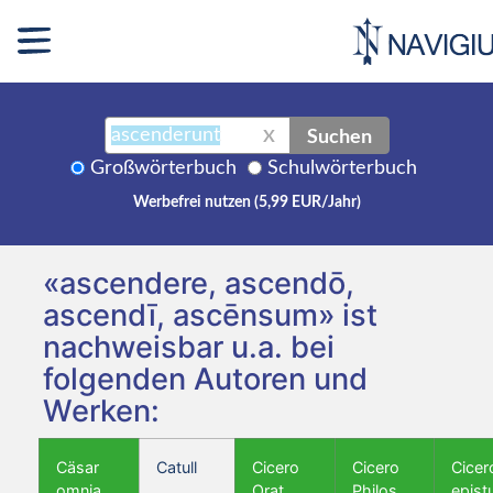
Suchen
X
Großwörterbuch
Schulwörterbuch
Werbefrei nutzen (5,99 EUR/Jahr)
«ascendere, ascendō,
ascendī, ascēnsum» ist
nachweisbar u.a. bei
folgenden Autoren und
Werken:
Cäsar
Catull
Cicero
Cicero
Cicer
omnia
Orat.
Philos.
epist