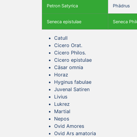
Petron Satyrica
Phädrus
Seneca epistulae
Seneca Phil
Catull
Cicero Orat.
Cicero Philos.
Cicero epistulae
Cäsar omnia
Horaz
Hyginus fabulae
Juvenal Satiren
Livius
Lukrez
Martial
Nepos
Ovid Amores
Ovid Ars amatoria