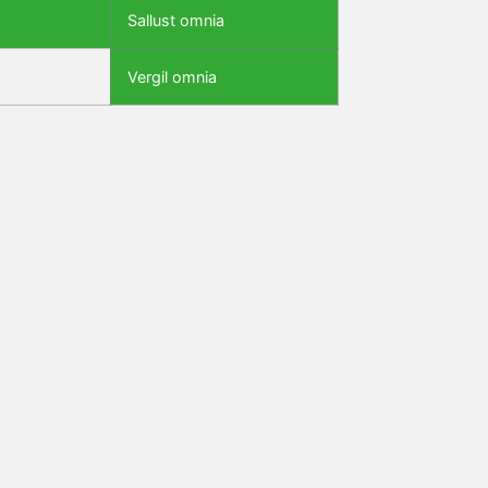
Sallust omnia
Vergil omnia