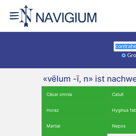
Gro
«vēlum -ī, n» ist nachw
Cäsar omnia
Catull
Horaz
Hyginus fa
Martial
Nepos