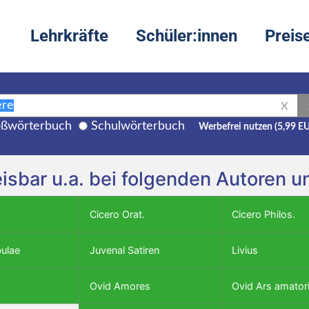
Lehrkräfte
Schüler:innen
Preis
X
ßwörterbuch
Schulwörterbuch
Werbefrei nutzen (5,99 E
eisbar u.a. bei folgenden Autoren 
Cicero Orat.
Cicero Philos.
bulae
Juvenal Satiren
Livius
Ovid Amores
Ovid Ars amator