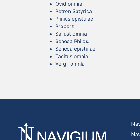
Ovid omnia
Petron Satyrica
Plinius epistulae
Properz
Sallust omnia
Seneca Philos.
Seneca epistulae
Tacitus omnia
Vergil omnia
Nav
Nav