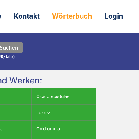
e
Kontakt
Wörterbuch
Login
Suchen
UR/Jahr)
und Werken:
Cicero epistulae
Lukrez
ia
Ovid omnia