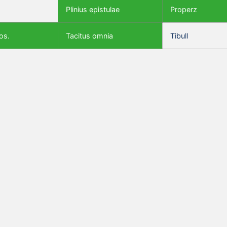
Plinius epistulae
Properz
os.
Tacitus omnia
Tibull