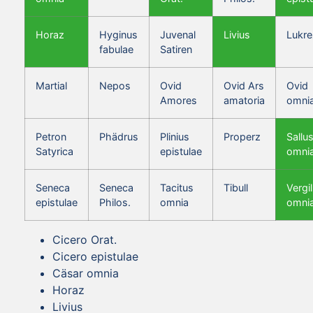
Horaz
Hyginus
Juvenal
Livius
Lukre
fabulae
Satiren
Martial
Nepos
Ovid
Ovid Ars
Ovid
Amores
amatoria
omni
Petron
Phädrus
Plinius
Properz
Sallus
Satyrica
epistulae
omni
Seneca
Seneca
Tacitus
Tibull
Vergil
epistulae
Philos.
omnia
omni
Cicero Orat.
Cicero epistulae
Cäsar omnia
Horaz
Livius