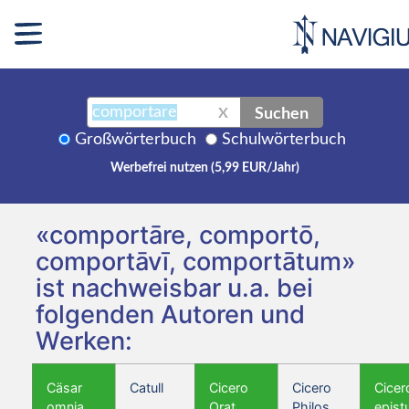
Suchen
X
Großwörterbuch
Schulwörterbuch
Werbefrei nutzen (5,99 EUR/Jahr)
«comportāre, comportō,
comportāvī, comportātum»
ist nachweisbar u.a. bei
folgenden Autoren und
Werken:
Cäsar
Catull
Cicero
Cicero
Cicer
omnia
Orat.
Philos.
epist