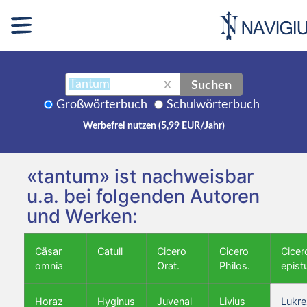
Suchen
X
Großwörterbuch
Schulwörterbuch
Werbefrei nutzen (5,99 EUR/Jahr)
«tantum» ist nachweisbar
u.a. bei folgenden Autoren
und Werken:
Cäsar
Catull
Cicero
Cicero
Cicer
omnia
Orat.
Philos.
epist
Horaz
Hyginus
Juvenal
Livius
Lukre