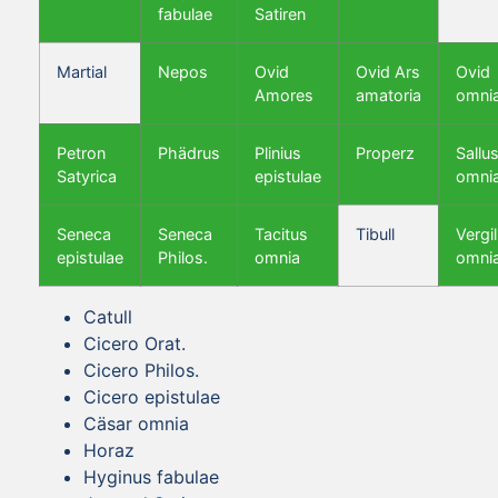
fabulae
Satiren
Martial
Nepos
Ovid
Ovid Ars
Ovid
Amores
amatoria
omni
Petron
Phädrus
Plinius
Properz
Sallus
Satyrica
epistulae
omni
Seneca
Seneca
Tacitus
Tibull
Vergil
epistulae
Philos.
omnia
omni
Catull
Cicero Orat.
Cicero Philos.
Cicero epistulae
Cäsar omnia
Horaz
Hyginus fabulae