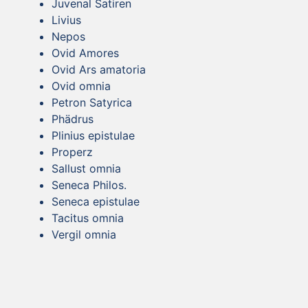
Juvenal Satiren
Livius
Nepos
Ovid Amores
Ovid Ars amatoria
Ovid omnia
Petron Satyrica
Phädrus
Plinius epistulae
Properz
Sallust omnia
Seneca Philos.
Seneca epistulae
Tacitus omnia
Vergil omnia