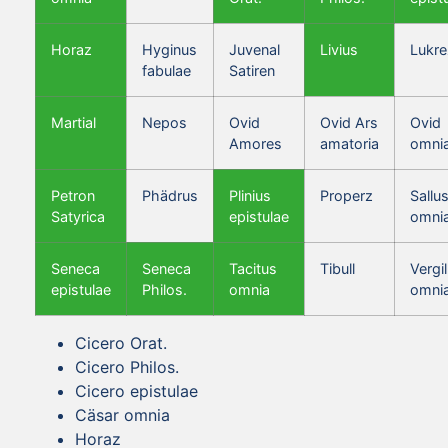
Horaz
Hyginus
Juvenal
Livius
Lukre
fabulae
Satiren
Martial
Nepos
Ovid
Ovid Ars
Ovid
Amores
amatoria
omni
Petron
Phädrus
Plinius
Properz
Sallus
Satyrica
epistulae
omni
Seneca
Seneca
Tacitus
Tibull
Vergil
epistulae
Philos.
omnia
omni
Cicero Orat.
Cicero Philos.
Cicero epistulae
Cäsar omnia
Horaz