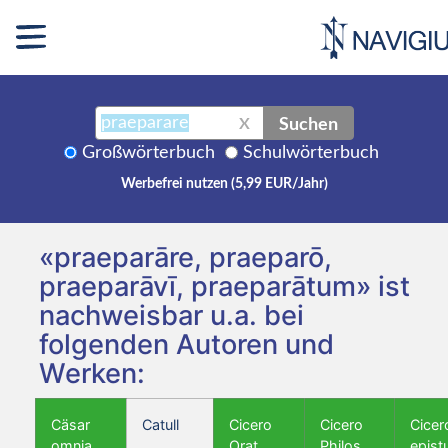
Suchen
X
Großwörterbuch
Schulwörterbuch
Werbefrei nutzen (5,99 EUR/Jahr)
«praeparāre, praeparō,
praeparāvī, praeparātum» ist
nachweisbar u.a. bei
folgenden Autoren und
Werken:
Cäsar
Catull
Cicero
Cicero
Cicer
omnia
Orat.
Philos.
epist