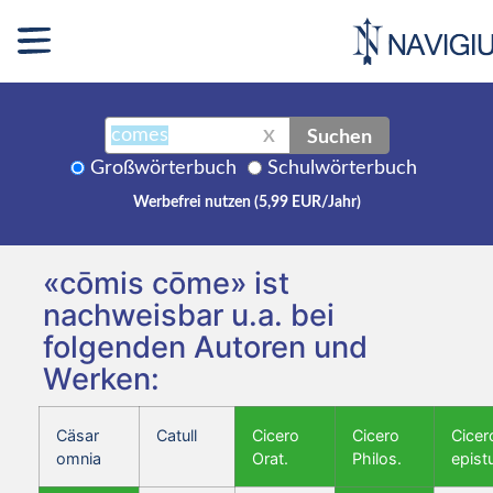
Suchen
X
Großwörterbuch
Schulwörterbuch
Werbefrei nutzen (5,99 EUR/Jahr)
«cōmis cōme» ist
nachweisbar u.a. bei
folgenden Autoren und
Werken:
Cäsar
Catull
Cicero
Cicero
Cicer
omnia
Orat.
Philos.
epist