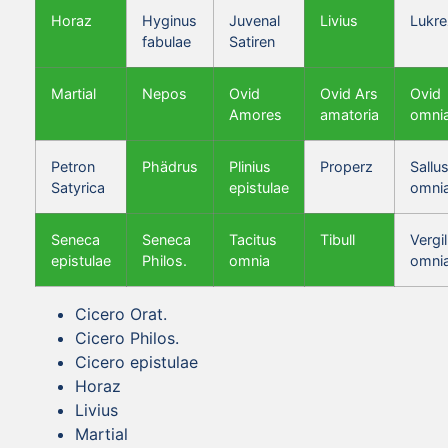
Horaz
Hyginus
Juvenal
Livius
Lukre
fabulae
Satiren
Martial
Nepos
Ovid
Ovid Ars
Ovid
Amores
amatoria
omni
Petron
Phädrus
Plinius
Properz
Sallus
Satyrica
epistulae
omni
Seneca
Seneca
Tacitus
Tibull
Vergil
epistulae
Philos.
omnia
omni
Cicero Orat.
Cicero Philos.
Cicero epistulae
Horaz
Livius
Martial